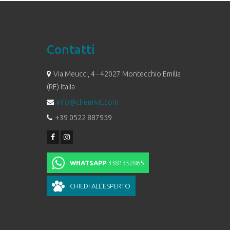
Contatti
Via Meucci, 4 - 42027 Montecchio Emilia
(RE) Italia
info@chemivit.com
+39 0522 887959
WHATSAPP
3381352865
CHIEDI ALL'ESPERTO