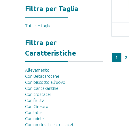
Filtra per Taglia
Tutte le taglie
Filtra per
Caratteristiche
1
2
Allevamento
Con Betacarotene
Con biscotto all'uovo
Con Cantaxantine
Con crostacei
Con frutta
Con Ginepro
Con latte
Con miele
Con molluschi e crostacei