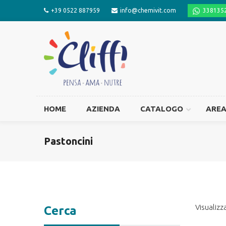
+39 0522 887959
info@chemivit.com
338135
HOME
AZIENDA
CATALOGO
ARE
Pastoncini
Visualizza
Cerca