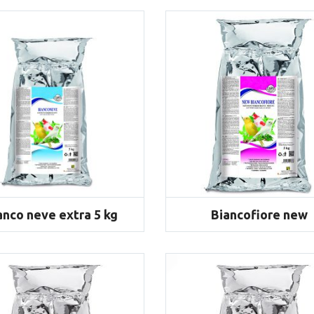
Alimenti
anco neve extra 5 kg
Biancofiore new