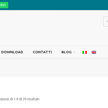
2865
A DOWNLOAD
CONTATTI
BLOG
Ciotole
Biscotti
Cuscini
Biscotti
zione di 1-9 di 29 risultati
Biscotti 
Snacks 