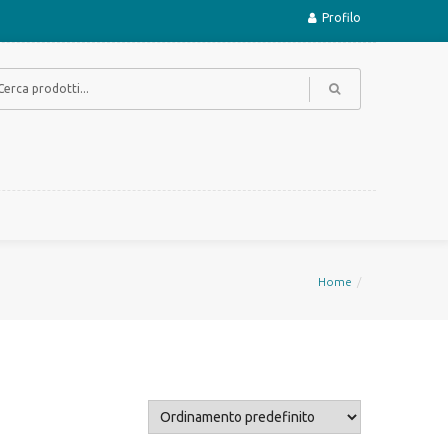
Profilo
Home
Alimenti complementari
 con carne
functional
semiumidi PRO