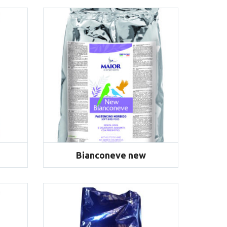
 completi umidi
Bianconeve new