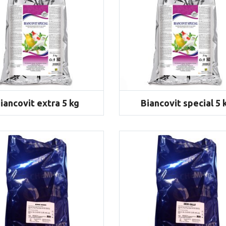
iancovit extra 5 kg
Biancovit special 5 