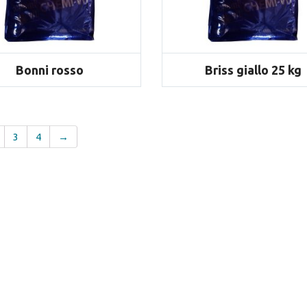
Bonni rosso
Briss giallo 25 kg
3
4
→