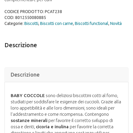
CODICE PRODOTTO:
PCAT238
COD:
8012550080885
Categorie:
Biscotti
,
Biscotti con carne
,
Biscotti functional
,
Novità
Descrizione
Descrizione
BABY COCCOLE
sono deliziosi biscottini cotti al forno,
studiati per soddisfare le esigenze dei cuccioli. Grazie alla
loro appetibilità e alle loro dimensioni, sono ideali per
l’addestramento e come ricompensa. Contengono
sostanze minerali
per favorire il corretto sviluppo di
ossa e denti,
cicoria e inulina
per favorire la corretta
digestione e lieviti che apportano sostanze utili per